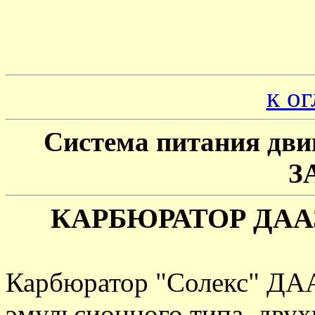
к о
Система питания дви
З
КАРБЮРАТОР ДААЗ 2
Карбюратор "Солекс" ДА
эмульсионного типа, дву