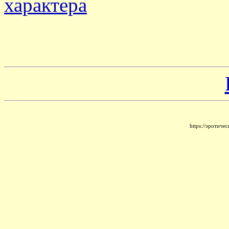
характера
Да
https://эротич