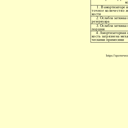
к
1 . В амортизаторе и
точное количество ж
кости
2. Ослабла затяжка г
резервуара
3. Ослабла затяжка г
поршня
4. Амортизаторная 
кость загрязнена меха
ческими примесями
https://эротич