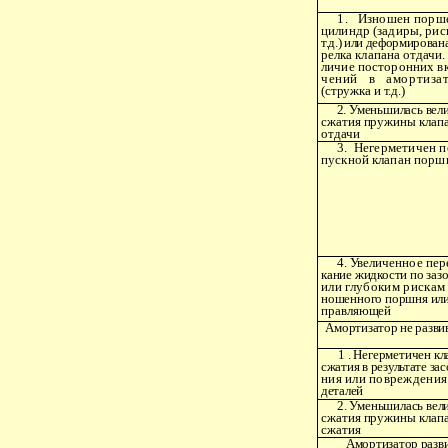
1.
Изношен порш
цилиндр (задиры, рис
т.д.) или деформирована
релка клапана отдачи. 
личие посторонних вк
чений
в
амортиза
(стружка и т.д.)
2. Уменьшилась вели
сжатия пружины клапа
отдачи
3.
Негерметичен пе
пускной клапан порш
4. Увеличенное пере
кание жидкости по заз
или глубоким рискам 
ношенного поршня или 
правляющей
Амортизатор не разви
1 . Негерметичен кл
сжатия в результате зас
ния или повреждения
деталей
2. Уменьшилась вели
сжатия пружины клапа
сжатия
Амортизатор разв