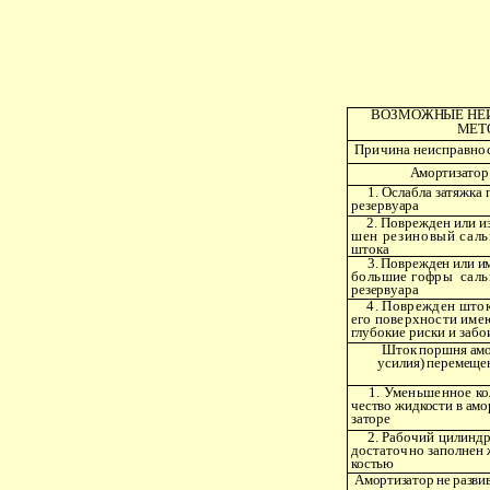
ВОЗМОЖНЫЕ НЕИ
МЕТ
Причина неисправно
Амортизатор 
1. Ослабла затяжка г
резервуара
2. Поврежден или из
шен резиновый саль
штока
3. Поврежден или и
большие гофры
саль
резервуара
4. Поврежден шток
его поверхности име
глубокие риски и заб
Шток поршня амор
усилия) перемещен
1. Уменьшенное ко
чество жидкости в амо
заторе
2. Рабочий цилиндр
достаточно заполнен 
костью
Амортизатор не разви