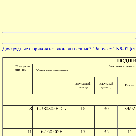
Двухрядные шариковые: такие ли вечные? "За рулем" N8-97 (ст
ПОДШИ
Позиция на
Монтажные размеры
рис. 288
Обозначение подшипника
Внутренний
Наружный
Высота
диаметр
диаметр
8
6-330802ЕС17
16
30
39/92
11
6-160202Е
15
35
11