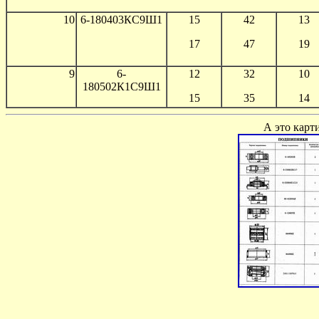
10
6-180403КС9Ш1
15
42
13
17
47
19
9
6-
12
32
10
180502К1С9Ш1
15
35
14
А это карт