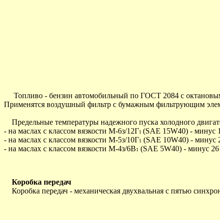
Топливо - бензин автомобильный по ГОСТ 2084 с октановым 
Применятся воздушный фильтр с бумажным фильтрующим элеме
Предельные температуры надежного пуска холодного двигател
- на маслах с классом вязкости М-6з/12Г
(SAE 15W40) - минус 
1
- на маслах с классом вязкости М-5з/10Г
(SAE 10W40) - минус 
1
- на маслах с классом вязкости М-4з/6В
(SAE 5W40) - минус 26
1
Коробка передач
Коробка передач - механическая двухвальная с пятью синхрон