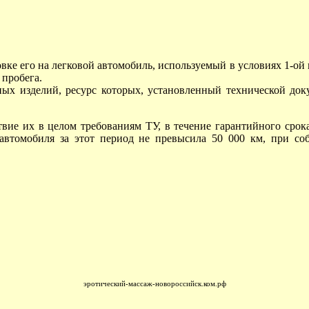
вке его на легковой автомобиль, используемый в условиях 1-ой 
 пробега.
х изделий, ресурс которых, установленный технической док
ие их в целом требованиям ТУ, в течение гарантийного срока
 автомобиля за этот период не превысила 50 000 км, при со
эротический-массаж-новороссийск.ком.рф