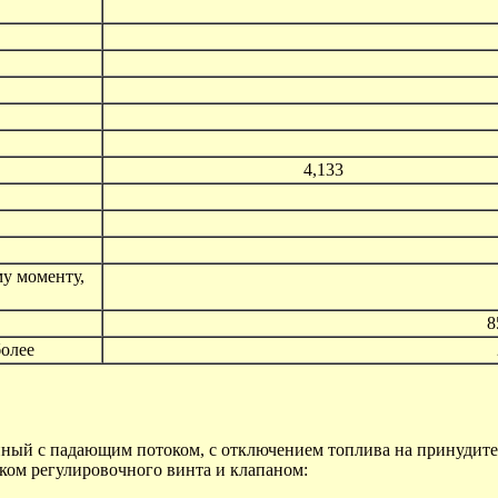
4,133
у моменту,
8
более
ый с падающим потоком, с отключением топлива на принудител
ом регулировочного винта и клапаном: