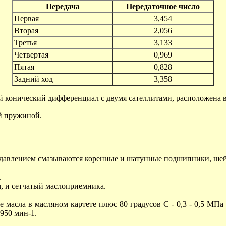
Передача
Передаточное число
Первая
3,454
Вторая
2,056
Третья
3,133
Четвертая
0,969
Пятая
0,828
Задний ход
3,358
 конический дифференциал с двумя сателлитами, расположена в 
й пружиной.
давлением смазываются коренные и шатунные подшипники, шейки
.
 и сетчатый маслоприемника.
асла в масляном картете плюс 80 градусов С - 0,3 - 0,5 МПа (3
 950 мин-1.