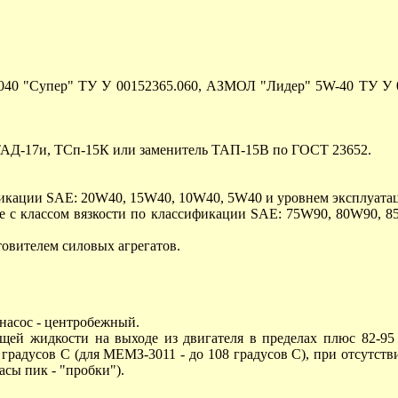
040 "Супер" ТУ У 00152365.060, АЗМОЛ "Лидер" 5W-40 ТУ У 
 ТАД-17и, ТСп-15К или заменитель ТАП-15В по ГОСТ 23652.
ификации SAE: 20W40, 15W40, 10W40, 5W40 и уровнем эксплуатац
ные с классом вязкости по классификации SAE: 75W90, 80W90, 
товителем силовых агрегатов.
насос - центробежный.
 жидкости на выходе из двигателя в пределах плюс 82-95 гр
радусов С (для МЕМЗ-3011 - до 108 градусов С), при отсутств
асы пик - "пробки").