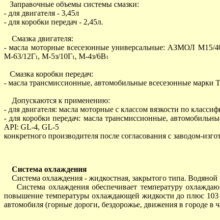
Заправочные объемы системы смазки:
- для двигателя - 3,45л
- для коробки передач - 2,45л.
Смазка двигателя:
- масла моторные всесезонные универсальные: АЗМОЛ М15/4
М-63/12Г
, М-5з/10Г
, М-4з/6В
1
1
1
Смазка коробки передач:
- масла трансмиссионные, автомобильные всесезонные марки
Допускаются к применению:
- для двигателя: масла моторные с классом вязкости по класс
- для коробки передач: масла трансмиссионные, автомобиль
API: GL-4, GL-5
конкретного производителя после согласования с заводом-изго
Система охлаждения
Система охлаждения - жидкостная, закрытого типа. Водяной 
Система охлаждения обеспечивает температуру охлаждающей
повышение температуры охлаждающей жидкости до плюс 103 г
автомобиля (горные дороги, бездорожье, движения в городе в ч