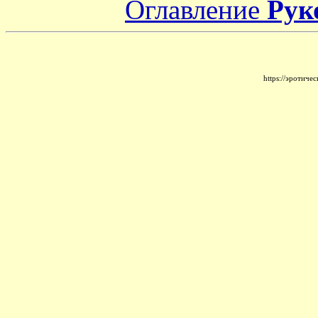
Оглавление
Рук
https://эротич